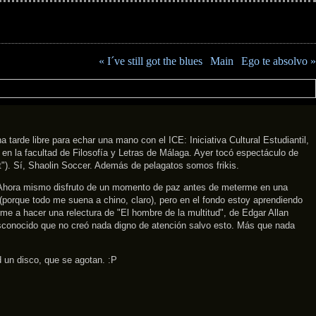
« I´ve still got the blues
|
Main
|
Ego te absolvo »
arde libre para echar una mano con el ICE: Iniciativa Cultural Estudiantil,
en la facultad de Filosofía y Letras de Málaga. Ayer tocó espectáculo de
t"). Sí, Shaolin Soccer. Además de pelagatos somos frikis.
sa. Ahora mismo disfruto de un momento de paz antes de meterme en una
(porque todo me suena a chino, claro), pero en el fondo estoy aprendiendo
e a hacer una relectura de "El hombre de la multitud", de Edgar Allan
esconocido que no creó nada digno de atención salvo esto. Más que nada
d un disco, que se agotan. :P