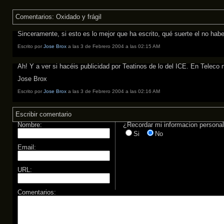
Comentarios: Oxidado y frágil
Sinceramente, si esto es lo mejor que ha escrito, qué suerte el no hab
Escrito por
Jose Brox
a las 3 de Febrero 2004 a las 02:15 AM
Ah! Y a ver si hacéis publicidad por Teatinos de lo del ICE. En Telec
Jose Brox
Escrito por
Jose Brox
a las 3 de Febrero 2004 a las 02:16 AM
Escribir comentario
Nombre:
¿Recordar mi informacion persona
Si
No
Email:
URL:
Comentarios: