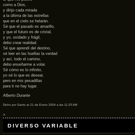
como a Dios,
y dirijo cada mirada
a la última de las estrellas
que en el cielo se helarán.
Sé que el pasado es amarillo,
y que el futuro es de cristal,
y yo, oxidado y frágil,
debo crear realidad.
Sé que aprendí del destino,
sé leer en las huellas la verdad
y así, todo el camino,
debo enseñarme a volar.
Sé cómo es lo infinito,
yo sé lo que es desear,
pero en mis pesadillas
para ti no hay lugar.
Alberto Durante
Dicho por Santo at 21 de Enero 2004 a las 11:25 AM
>
DIVERSO VARIABLE