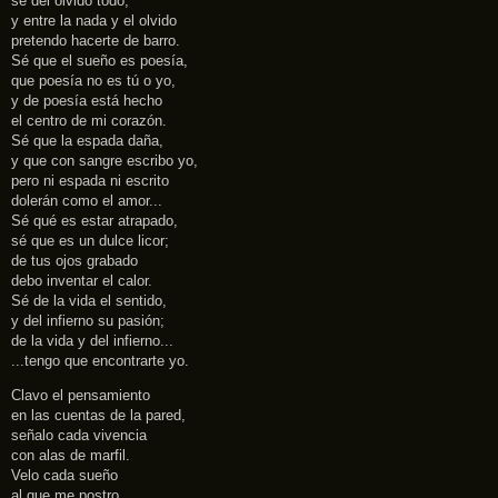
sé del olvido todo,
y entre la nada y el olvido
pretendo hacerte de barro.
Sé que el sueño es poesía,
que poesía no es tú o yo,
y de poesía está hecho
el centro de mi corazón.
Sé que la espada daña,
y que con sangre escribo yo,
pero ni espada ni escrito
dolerán como el amor...
Sé qué es estar atrapado,
sé que es un dulce licor;
de tus ojos grabado
debo inventar el calor.
Sé de la vida el sentido,
y del infierno su pasión;
de la vida y del infierno...
...tengo que encontrarte yo.
Clavo el pensamiento
en las cuentas de la pared,
señalo cada vivencia
con alas de marfil.
Velo cada sueño
al que me postro