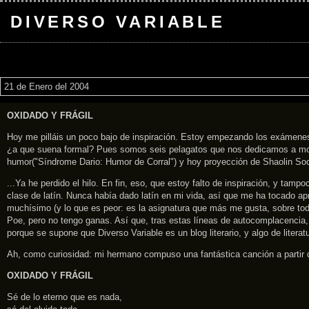
DIVERSO VARIABLE
21 de Enero del 2004
OXIDADO Y FRÁGIL
Hoy me pilláis un poco bajo de inspiración. Estoy empezando los exámenes d
¿a que suena formal? Pues somos seis pelagatos que nos dedicamos a montar 
humor("Síndrome Dario: Humor de Corral") y hoy proyección de Shaolin Socce
...Ya he perdido el hilo. En fin, eso, que estoy falto de inspiración, y 
clase de latín. Nunca había dado latín en mi vida, así que me ha tocado a
muchísimo (y lo que es peor: es la asignatura que más me gusta, sobre tod
Poe, pero no tengo ganas. Así que, tras estas líneas de autocomplacencia
porque se supone que Diverso Variable es un blog literario, y algo de litera
Ah, como curiosidad: mi hermano compuso una fantástica canción a partir de
OXIDADO Y FRÁGIL
Sé de lo eterno que es nada,