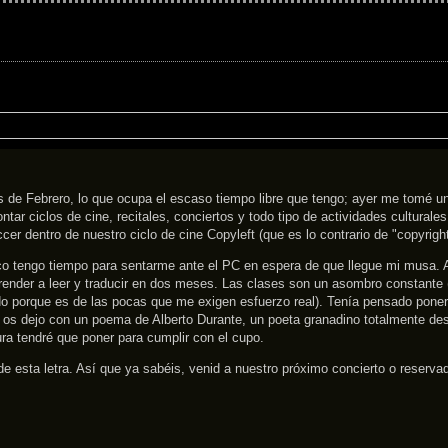
e Febrero, lo que ocupa el escaso tiempo libre que tengo; ayer me tomé una t
ciclos de cine, recitales, conciertos y todo tipo de actividades culturales 
r dentro de nuestro ciclo de cine Copyleft (que es lo contrario de "copyrigh
tampoco tengo tiempo para sentarme ante el PC en espera de que llegue mi mu
prender a leer y traducir en dos meses. Las clases son un asombro constante 
o porque es de las pocas que me exigen esfuerzo real). Tenía pensado ponerm
, os dejo con un poema de Alberto Durante, un poeta granadino totalmente d
tura tendré que poner para cumplir con el cupo.
 esta letra. Así que ya sabéis, venid a nuestro próximo concierto o reserva