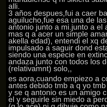
alli.
3 años despues,fui a caer ba
aguilucho,fue esa una de la
antonio junto a mi.junto a el
mas q a acer un simple amar
akella edad), entendi el xq d
impulsado a saguir dond est
siendo una especie en extinc
andaza junto con todos los d
(relativamnt) solo,,
es aora,cuando empiezo a c
antes debido tmb a q yo tm
y se q antonio es un amigo c
el y seguirle sin miedo a pe
(q lo ace) ni q dibuje como n