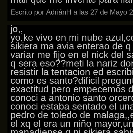
Escrito por AdriánH a las 27 de Mayo 
jo,,
yo,ke vivo en mi nube azul,c
sikiera ma avia enterao de q 
variar me fijo en el nick del
q sera eso??meti la nariz do
resistir la tentacion ed escrib
como es santo?dificil pregunt
exactitud pero empecemos des
conoci a antonio santo orcer
conoci estaba sentado el una
pedro de toledo de malaga,,e
el xq el era un niño mayor,
manadiense q ni sikiera sabia